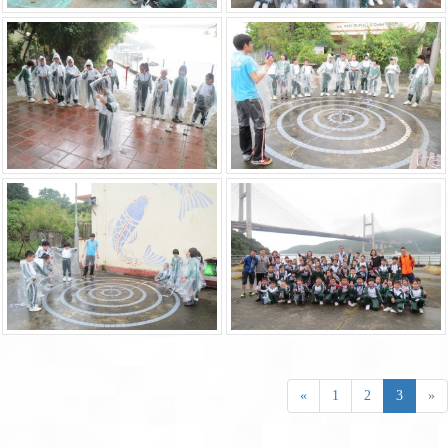
«
1
2
3
»