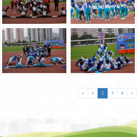
«
1
2
3
4
»