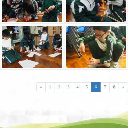
«
1
2
3
4
5
6
7
8
»