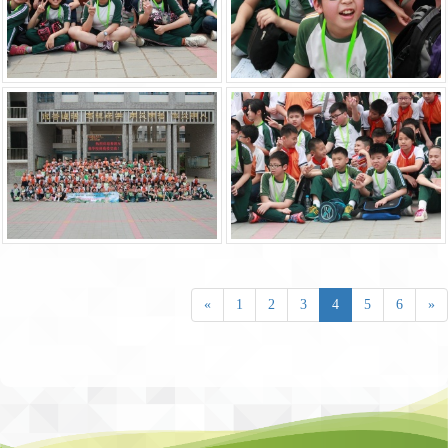
«
1
2
3
4
5
6
»