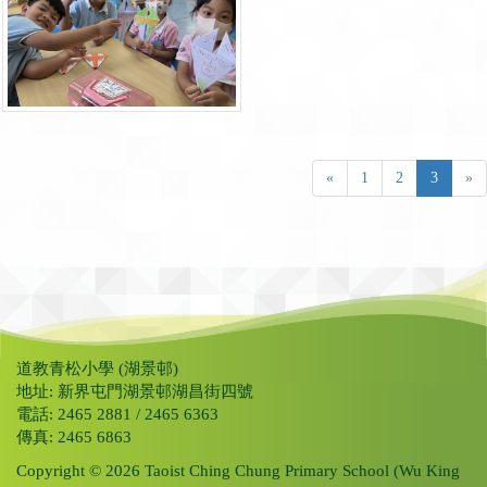
«
1
2
3
»
道教青松小學 (湖景邨)
地址: 新界屯門湖景邨湖昌街四號
電話: 2465 2881 / 2465 6363
傳真: 2465 6863
Copyright © 2026 Taoist Ching Chung Primary School (Wu King