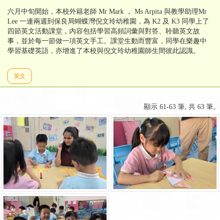
六月中旬開始，本校外籍老師 Mr Mark ， Ms Arpita 與教學助理Mr
Lee 一連兩週到保良局蝴蝶灣倪文玲幼稚園，為 K2 及 K3 同學上了
四節英文活動課堂，內容包括學習高頻詞彙與對答、聆聽英文故
事，並於每一節做一項英文手工。課堂生動而豐富，同學在樂趣中
學習基礎英語，亦增進了本校與倪文玲幼稚園師生間彼此認識。
英文
顯示 61-63 筆, 共 63 筆。