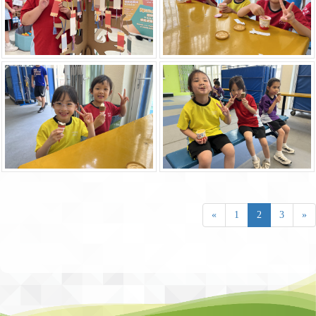
«
1
2
3
»