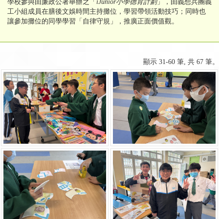
學校參與由廉政公署舉辦之「
iJunior
小學德育計劃
」，由義想兵團義
工小組成員在膳後文娛時間主持攤位，學習帶領活動技巧；同時也
讓參加攤位的同學學習「自律守規」，推廣正面價值觀。
顯示 31-60 筆, 共 67 筆。