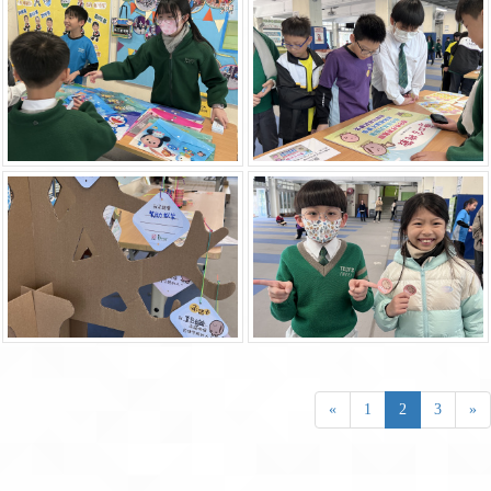
«
1
2
3
»