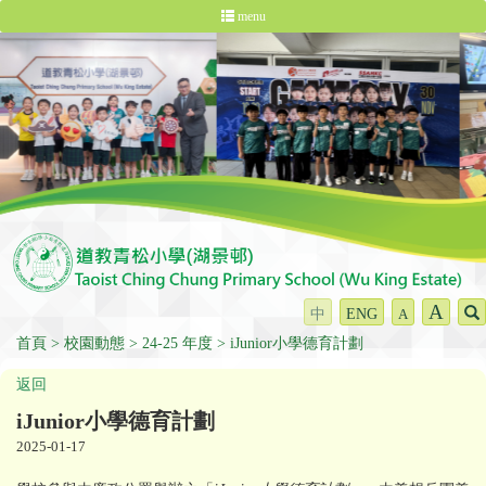
menu
A
中
ENG
A
首頁
校園動態
24-25 年度
iJunior小學德育計劃
返回
iJunior小學德育計劃
2025-01-17