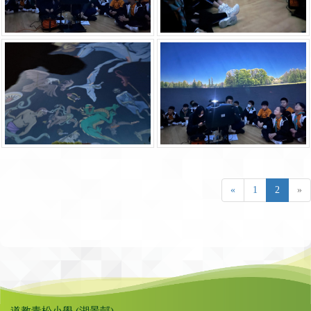
«
1
2
»