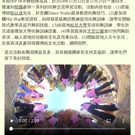
本校HIP HOP舞校隊成員，於2024年11月22日至11月25日一連四天，
獲邀到
韓國
參與一系列的街舞交流學習活動。活動內容包括：(1)星級
導師
狄以達
先生，於首爾Dance Studio親身教授街舞技巧。(2)參加首
爾Hip Hop教室課程，由韓籍星級舞蹈教練提供街舞訓練，讓學生體驗
韓式教學及提升舞蹈技能。(3)由當地
松谷大學
安排街舞訓練，學生於
完成後獲頒大學街舞訓練證書。(4)學員親身於
天空公園
進行快閃舞蹈
表演，融入當地街頭藝術文化及培養自信。(5)體驗當地人古今生活，
欣賞表演及參與韓國傳統文化活動，擴闊視野。
是次活動各團員獲益良多，並有賴隨團家長支持及協助，讓學生們
留下美好回憶。