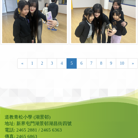
«
1
2
3
4
5
6
7
8
9
10
»
道教青松小學 (湖景邨)
地址: 新界屯門湖景邨湖昌街四號
電話: 2465 2881 / 2465 6363
傳真: 2465 6863