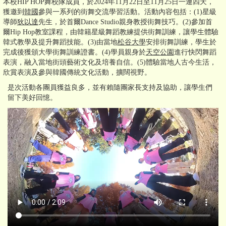
本校HIP HOP舞校隊成員，於2024年11月22日至11月25日一連四天，
獲邀到
韓國
參與一系列的街舞交流學習活動。活動內容包括：(1)星級
導師
狄以達
先生，於首爾Dance Studio親身教授街舞技巧。(2)參加首
爾Hip Hop教室課程，由韓籍星級舞蹈教練提供街舞訓練，讓學生體驗
韓式教學及提升舞蹈技能。(3)由當地
松谷大學
安排街舞訓練，學生於
完成後獲頒大學街舞訓練證書。(4)學員親身於
天空公園
進行快閃舞蹈
表演，融入當地街頭藝術文化及培養自信。(5)體驗當地人古今生活，
欣賞表演及參與韓國傳統文化活動，擴闊視野。
是次活動各團員獲益良多，並有賴隨團家長支持及協助，讓學生們
留下美好回憶。