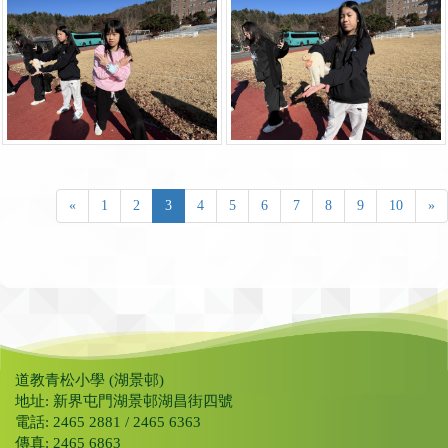
«
1
2
3
4
5
6
7
8
9
10
»
道教青松小學 (湖景邨)
地址: 新界屯門湖景邨湖昌街四號
電話: 2465 2881 / 2465 6363
傳真: 2465 6863