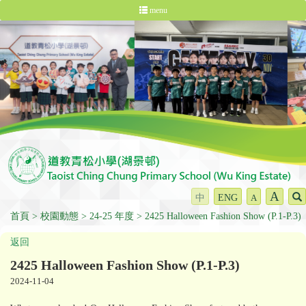
menu
A
中
ENG
A
首頁
校園動態
24-25 年度
2425 Halloween Fashion Show (P.1-P.3)
返回
2425 Halloween Fashion Show (P.1-P.3)
2024-11-04