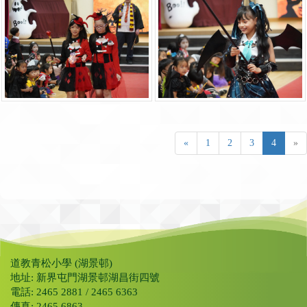
«
1
2
3
4
»
道教青松小學 (湖景邨)
地址: 新界屯門湖景邨湖昌街四號
電話: 2465 2881 / 2465 6363
傳真: 2465 6863