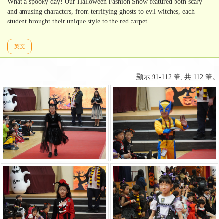
What a spooky day! Our Halloween Fashion Show featured both scary
and amusing characters, from terrifying ghosts to evil witches, each
student brought their unique style to the red carpet.
英文
顯示 91-112 筆, 共 112 筆。