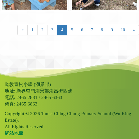
«
1
2
3
4
5
6
7
8
9
10
»
道教青松小學 (湖景邨)
地址: 新界屯門湖景邨湖昌街四號
電話: 2465 2881 / 2465 6363
傳真: 2465 6863
Copyright © 2026 Taoist Ching Chung Primary School (Wu King
Estate).
All Rights Reserved.
網站地圖