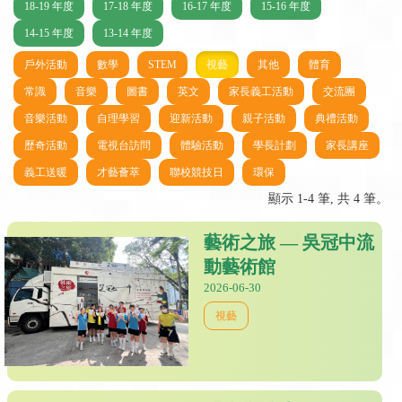
18-19 年度
17-18 年度
16-17 年度
15-16 年度
14-15 年度
13-14 年度
戶外活動
數學
STEM
視藝
其他
體育
常識
音樂
圖書
英文
家長義工活動
交流團
音樂活動
自理學習
迎新活動
親子活動
典禮活動
歷奇活動
電視台訪問
體驗活動
學長計劃
家長講座
義工送暖
才藝薈萃
聯校競技日
環保
顯示 1-4 筆, 共 4 筆。
藝術之旅 — 吳冠中流
動藝術館
2026-06-30
視藝