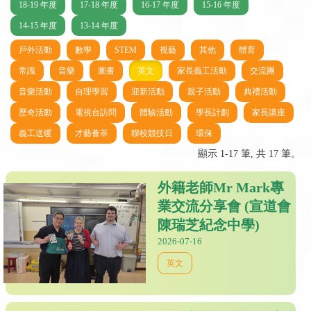
18-19 年度
17-18 年度
16-17 年度
15-16 年度
14-15 年度
13-14 年度
戶外活動
數學
STEM
視藝
其他
體育
常識
音樂
圖書
英文
家長義工活動
交流團
音樂活動
自理學習
迎新活動
親子活動
典禮活動
歷奇活動
電視台訪問
體驗活動
學長計劃
家長講座
義工送暖
才藝薈萃
聯校競技日
環保
顯示 1-17 筆, 共 17 筆。
外籍老師Mr Mark專
業交流分享會 (宣道會
陳瑞芝紀念中學)
2026-07-16
英文