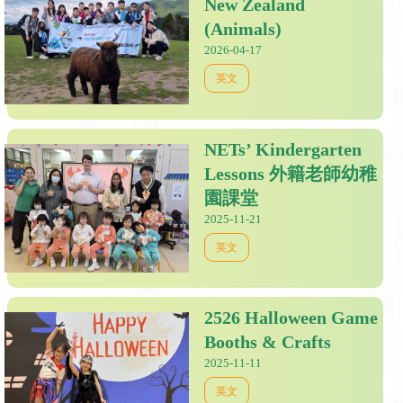
New Zealand
(Animals)
2026-04-17
英文
NETs’ Kindergarten
Lessons 外籍老師幼稚
園課堂
2025-11-21
英文
2526 Halloween Game
Booths & Crafts
2025-11-11
英文