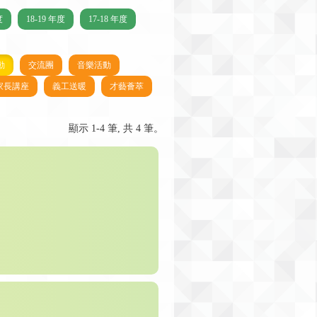
度
18-19 年度
17-18 年度
動
交流團
音樂活動
家長講座
義工送暖
才藝薈萃
顯示 1-4 筆, 共 4 筆。