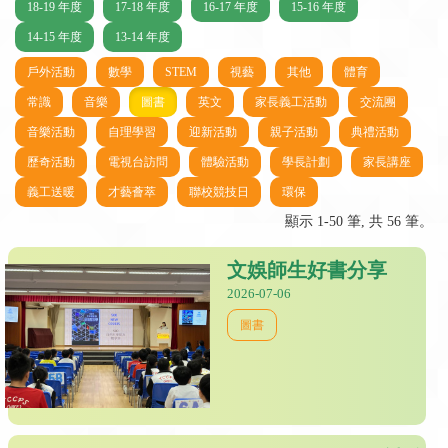
18-19 年度
17-18 年度
16-17 年度
15-16 年度
14-15 年度
13-14 年度
戶外活動
數學
STEM
視藝
其他
體育
常識
音樂
圖書
英文
家長義工活動
交流團
音樂活動
自理學習
迎新活動
親子活動
典禮活動
歷奇活動
電視台訪問
體驗活動
學長計劃
家長講座
義工送暖
才藝薈萃
聯校競技日
環保
顯示 1-50 筆, 共 56 筆。
文娛師生好書分享
2026-07-06
圖書