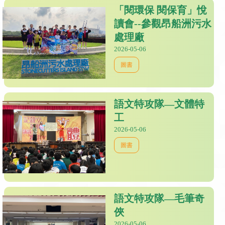
「閱環保 閱保育」悅
讀會--參觀昂船洲污水
處理廠
2026-05-06
圖書
語文特攻隊—文體特
工
2026-05-06
圖書
語文特攻隊—毛筆奇
俠
2026-05-06