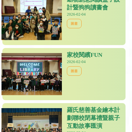
計暨狗狗讀書會
2026-02-04
圖書
家校閱繽FUN
2026-02-04
圖書
羅氏慈善基金繪本計
劃聯校閉幕禮暨親子
互動故事匯演