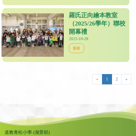
羅氏正向繪本教室
（2025/26學年）聯校
開幕禮
2025-10-28
圖書
«
1
2
»
道教青松小學 (湖景邨)