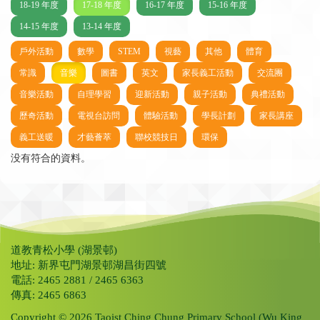
18-19 年度
17-18 年度
16-17 年度
15-16 年度
14-15 年度
13-14 年度
戶外活動
數學
STEM
視藝
其他
體育
常識
音樂
圖書
英文
家長義工活動
交流團
音樂活動
自理學習
迎新活動
親子活動
典禮活動
歷奇活動
電視台訪問
體驗活動
學長計劃
家長講座
義工送暖
才藝薈萃
聯校競技日
環保
没有符合的資料。
道教青松小學 (湖景邨)
地址: 新界屯門湖景邨湖昌街四號
電話: 2465 2881 / 2465 6363
傳真: 2465 6863
Copyright © 2026 Taoist Ching Chung Primary School (Wu King