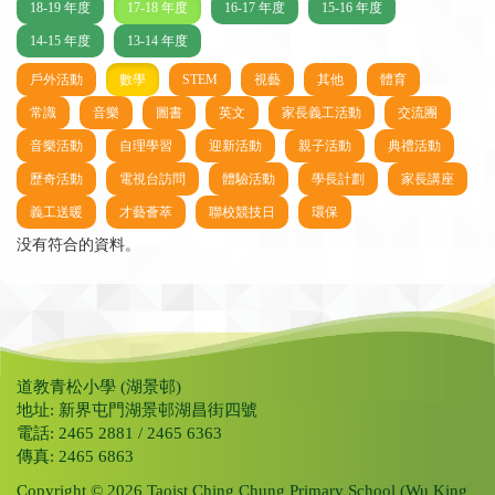
18-19 年度
17-18 年度
16-17 年度
15-16 年度
14-15 年度
13-14 年度
戶外活動
數學
STEM
視藝
其他
體育
常識
音樂
圖書
英文
家長義工活動
交流團
音樂活動
自理學習
迎新活動
親子活動
典禮活動
歷奇活動
電視台訪問
體驗活動
學長計劃
家長講座
義工送暖
才藝薈萃
聯校競技日
環保
没有符合的資料。
道教青松小學 (湖景邨)
地址: 新界屯門湖景邨湖昌街四號
電話: 2465 2881 / 2465 6363
傳真: 2465 6863
Copyright © 2026 Taoist Ching Chung Primary School (Wu King