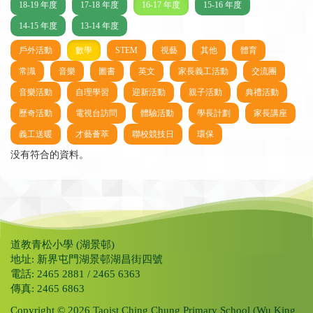
18-19 年度
17-18 年度
16-17 年度
15-16 年度
14-15 年度
13-14 年度
戶外活動
數學
STEM
視藝
其他
體育
常識
音樂
圖書
英文
家長義工活動
交流團
音樂活動
自理學習
迎新活動
親子活動
典禮活動
歷奇活動
電視台訪問
體驗活動
學長計劃
家長講座
義工送暖
才藝薈萃
聯校競技日
環保
没有符合的資料。
道教青松小學 (湖景邨)
地址: 新界屯門湖景邨湖昌街四號
電話: 2465 2881 / 2465 6363
傳真: 2465 6863
Copyright © 2026 Taoist Ching Chung Primary School (Wu King