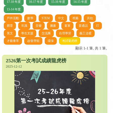
17-18 年度
16-17 年度
15-16 年度
14-15 年度
13-14 年度
戶外活動
數學
STEM
中文
視藝
其他
體育
常識
音樂
圖書
童軍
普通話
IT
英文
學生支援
交流團
自理學習
義工送暖
才藝薈萃
啟發潛能
環保
考試龍虎榜
顯示 1-1 筆, 共 1 筆。
2526第一次考試成績龍虎榜
2025-12-12