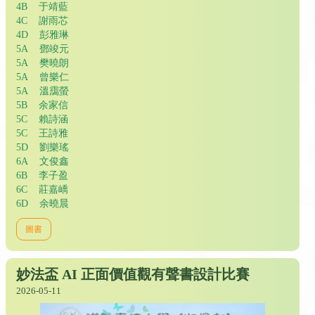
4B 于靖藍
4C 謝雨芯
4D 彭雅琳
5A 鄧竣元
5A 樊曉朗
5A 曾樂仁
5A 溫靄螢
5B 余家信
5C 賴詩涵
5C 王詩雅
5D 劉樂瑤
6A 文俊鑫
6B 李子盈
6C 莊嘉嶠
6D 余曉晨
圖書
妙法盃 AI 正面價值觀有聲書設計比賽
2026-05-11