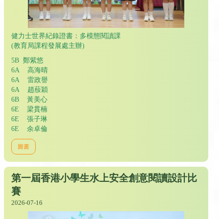
健力士世界紀錄證書：多模態閱讀課
(教育局課程發展處主辦)
5B 鄭紫悠
6A 高海晴
6A 雷政譽
6A 趙蒑穎
6B 黃美心
6E 梁貫楠
6E 張子琳
6E 余卓倫
圖書
第一屆香港小學生水上安全創意閱讀設計比
賽
2026-07-16