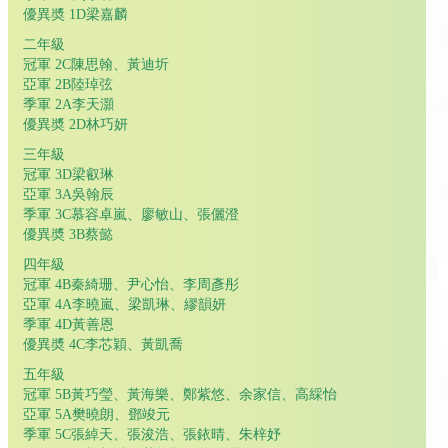
優異奬 1D梁嘉麟
二年級
冠軍 2C陳思翰、黃迪圻
亞軍 2B陸琸弦
季軍 2A李天灝
優異奬 2D林巧妍
三年級
冠軍 3D梁叡琳
亞軍 3A吳翰辰
季軍 3C慕容卓嵐、廖敏山、張儷澄
優異奬 3B蔡懿
四年級
冠軍 4B秦綺珊、尹心怡、李周彥彤
亞軍 4A李曉嵐、梁凱琳、繆韻妍
季軍 4D黃善恩
優異奬 4C李芯穎、黃凱喬
五年級
冠軍 5B黃巧瑩、黃海樂、鄭紫悠、余家信、高綵怡
亞軍 5A樊曉朗、鄧竣元
季軍 5C張綽天、張浚浩、張銥晴、朱梓妤