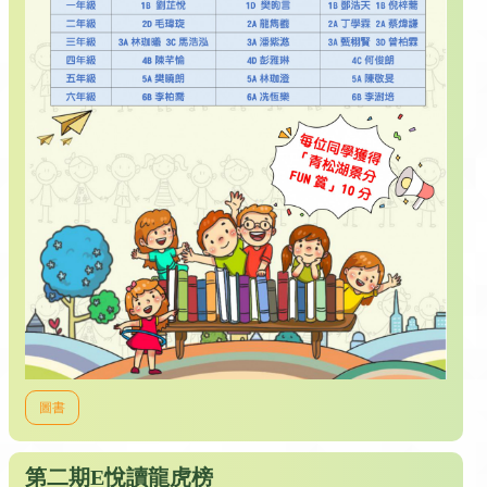
圖書
第二期E悅讀龍虎榜