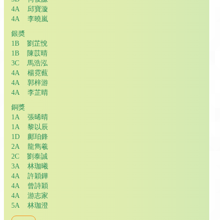
4A 邱寶漩
4A 李曉嵐
銀奬
1B 劉芷悅
1B 陳苡晴
3C 馬浩泓
4A 楊霓薽
4A 郭梓游
4A 李芷晴
銅獎
1A 張晞晴
1A 黎以辰
1D 鄺珀鋒
2A 龍雋羲
2C 劉泰誠
3A 林珈曦
4A 許穎鏵
4A 曾詩穎
4A 游志家
5A 林珈澄