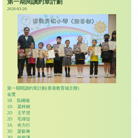
第一期閱讀約章計劃
2026-03-20
第一期閱讀約章計劃(香港教育城主辦)
金獎
1B 阮晞喻
1D 梁梓桐
2D 王芊澄
2D 毛瑋琁
3A 布力行
3D 梁叡琳
3D 何俊謙