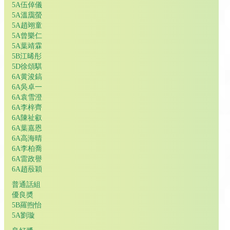
5A伍倬儀
5A溫靄螢
5A趙翊童
5A曾樂仁
5A葉靖霖
5B江晞彤
5D徐頌騏
6A黄浚鎬
6A吳卓一
6A袁雪澄
6A李梓齊
6A陳祉叡
6A葉嘉恩
6A高海晴
6A李柏喬
6A雷政譽
6A趙蒑穎
普通話組
優良奬
5B羅煦怡
5A劉璇