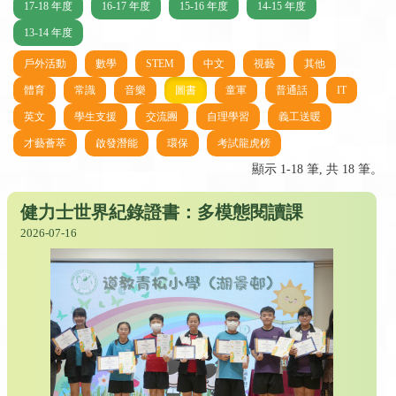
17-18 年度
16-17 年度
15-16 年度
14-15 年度
13-14 年度
戶外活動
數學
STEM
中文
視藝
其他
體育
常識
音樂
圖書
童軍
普通話
IT
英文
學生支援
交流團
自理學習
義工送暖
才藝薈萃
啟發潛能
環保
考試龍虎榜
顯示 1-18 筆, 共 18 筆。
健力士世界紀錄證書：多模態閱讀課
2026-07-16