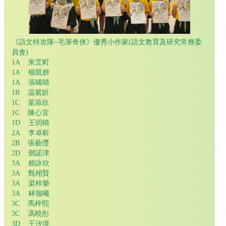
《語文特攻隊~毛筆奇俠》優秀小作家(語文教育及研究常務委
員會)
1A 朱芷町
1A 楊凱妍
1A 張晞晴
1B 温紫妡
1C 葉添欣
1C 陳心宜
1D 王玥晴
2A 李卓昕
2B 張藝㒥
2D 鄧諾津
3A 賴詠欣
3A 甄栩賢
3A 梁梓樂
3A 林珈曦
3C 馬梓熙
3C 馮曉彤
3D 王汐境