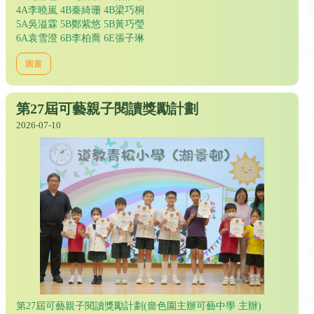
4A李曉嵐 4B秦綺珊 4B梁巧桐
5A吳溢霖 5B鄭紫悠 5B黃巧瑩
6A袁雪澄 6B李柏喬 6E張子琳
圖書
第27屆可藝親子閱讀獎勵計劃
2026-07-10
第27屆可藝親子閱讀獎勵計劃(嗇色園主辦可藝中學 主辦)