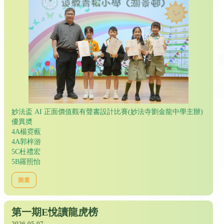
妙法盃 AI 正面價值觀有聲書設計比賽(妙法寺劉金龍中學主辦)
優異奬
4A楊霓薽
4A郭梓游
5C杜禮宏
5B羅照怡
圖書
第一期E悅讀龍虎榜
2026-05-07