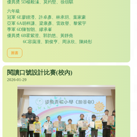
優異奬 5D楊毅溱、莫灼堅、徐頌騏
六年級
冠軍 6E廖鏝瀅、許卓彥、林承玥、葉家豪
亞軍 6A胡梓謙、梁康彥、雷政譽、黎紫宇
季軍 6D陳智朗、繆承峯
優異奬 6B霍紫澄、郭韵悠、黃靜堯
6C容藹潼、劉俊亨、周泳欣、陳綺彤
圖書
閱讀口號設計比賽(校內)
2026-01-29