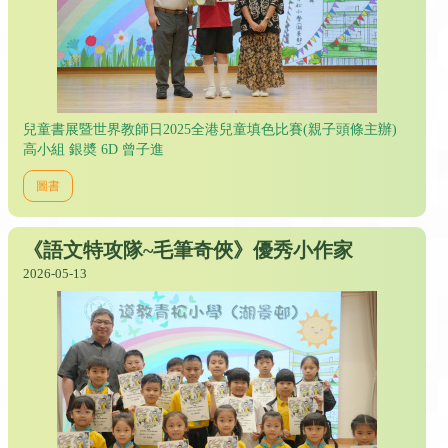
兒童書展暨世界教師日2025全港兒童填色比賽(親子頭條主辦)
高小組 銀奬 6D 曾子進
圖書
《語文特攻隊~毛筆奇俠》優秀小作家
2026-05-13