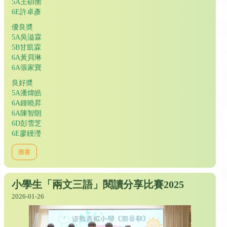
5A王碩衡
6E許卓彥
優良奬
5A吳溢霖
5B甘凱霖
6A黃貝琳
6A張家寶
良好奬
5A潘煒皓
6A鍾曉昇
6A陳智朗
6D彭雪芝
6E廖鏝瀅
圖書
小學生「兩文三語」閱讀分享比賽2025
2026-01-26