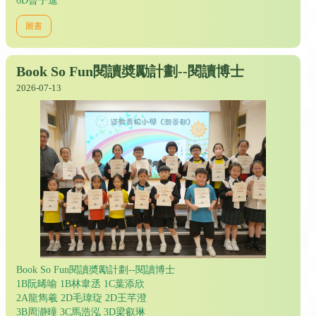
6D曾子進
圖書
Book So Fun閱讀奬勵計劃--閱讀博士
2026-07-13
Book So Fun閱讀奬勵計劃--閱讀博士
1B阮晞喻 1B林韋丞 1C葉添欣
2A龍雋羲 2D毛瑋琁 2D王芊澄
3B周瀞曈 3C馬浩泓 3D梁叡琳