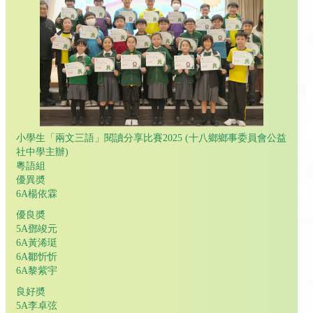
小學生「兩文三語」閱讀分享比賽2025 (十八鄉鄉事委員會公益
社中學主辦)
粵語組
優異奬
6A楊依霖
優良奬
5A鄧竣元
6A黃浠珽
6A鄒忻忻
6A黎紫宇
良好奬
5A李卓弦