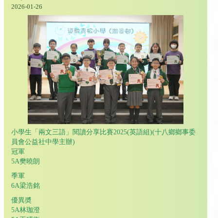
2026-01-26
小學生「兩文三語」閱讀分享比賽2025(英語組)(十八鄉鄉事委
員會公益社中學主辦)
冠軍
5A樊曉朗
季軍
6A梁浩銘
優異奬
5A林珈澄