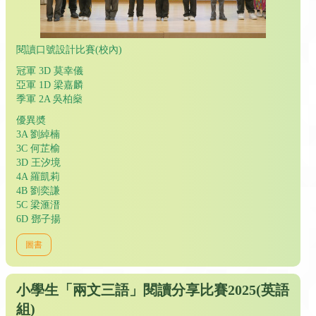
閱讀口號設計比賽(校內)
冠軍 3D 莫幸儀
亞軍 1D 梁嘉麟
季軍 2A 吳柏燊
優異奬
3A 劉綽楠
3C 何芷榆
3D 王汐境
4A 羅凱莉
4B 劉奕謙
5C 梁滙溍
6D 鄧子揚
圖書
小學生「兩文三語」閱讀分享比賽2025(英語
組)