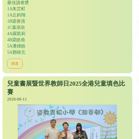
最佳讀者奬
1A朱芷町
1A丘鈞翔
1B梁善清
1C葉添欣
4A羅凱莉
4B梁皓堯
5A潘煒皓
5A鄧竣元
圖書
兒童書展暨世界教師日2025全港兒童填色比
賽
2026-06-11