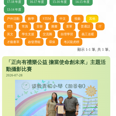
17-18 年度
16-17 年度
15-16 年度
14-15 年度
13-14 年度
戶外活動
數學
STEM
中文
視藝
其他
體育
常識
音樂
圖書
童軍
普通話
IT
英文
學生支援
交流團
自理學習
義工送暖
才藝薈萃
啟發潛能
環保
考試龍虎榜
顯示 1-1 筆, 共 1 筆。
「正向有禮樂公益 擔當使命創未來」主題活
動攝影比賽
2026-07-28