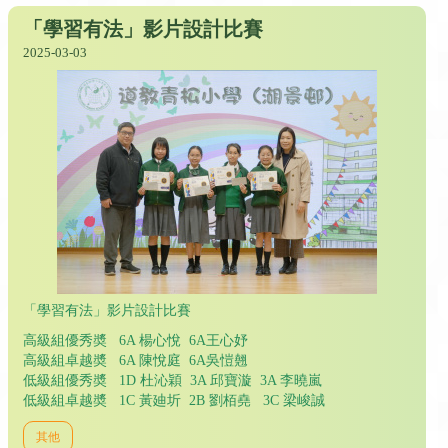
「學習有法」影片設計比賽
2025-03-03
「學習有法」影片設計比賽
高級組優秀奬 6A 楊心悅 6A王心妤
高級組卓越奬 6A 陳悅庭 6A吳愷翹
低級組優秀奬 1D 杜沁穎 3A 邱寶漩 3A 李曉嵐
低級組卓越奬 1C 黃廸圻 2B 劉栢堯 3C 梁峻誠
其他