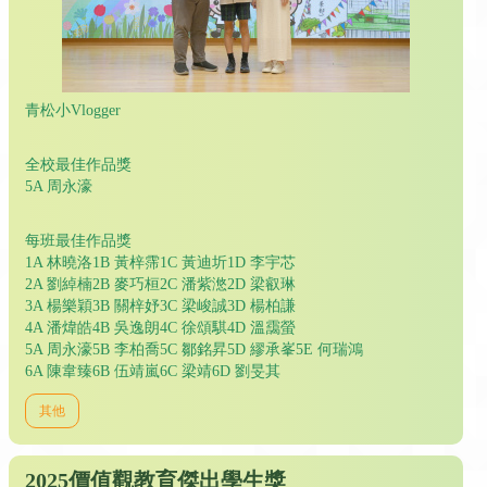
青松小Vlogger
全校最佳作品獎
5A 周永濠
每班最佳作品獎
1A 林曉洛1B 黃梓霈1C 黃迪圻1D 李宇芯
2A 劉綽楠2B 麥巧桓2C 潘紫滺2D 梁叡琳
3A 楊樂穎3B 關梓妤3C 梁峻誠3D 楊柏謙
4A 潘煒皓4B 吳逸朗4C 徐頌騏4D 溫靄螢
5A 周永濠5B 李柏喬5C 鄒銘昇5D 繆承峯5E 何瑞鴻
6A 陳韋臻6B 伍靖嵐6C 梁靖6D 劉旻其
其他
2025價值觀教育傑出學生獎