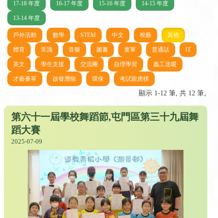
17-18 年度
16-17 年度
15-16 年度
14-15 年度
13-14 年度
戶外活動
數學
STEM
中文
視藝
其他
體育
常識
音樂
圖書
童軍
普通話
IT
英文
學生支援
交流團
自理學習
義工送暖
才藝薈萃
啟發潛能
環保
考試龍虎榜
顯示 1-12 筆, 共 12 筆。
第六十一屆學校舞蹈節,屯門區第三十九屆舞
蹈大賽
2025-07-09