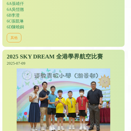
6A張靖仟
6A吳愷翹
6B李澄
6C張凱琳
6D陳曉銅
其他
2025 SKY DREAM 全港學界航空比賽
2025-07-09