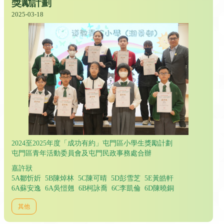
獎勵計劃
2025-03-18
2024至2025年度「成功有約」屯門區小學生獎勵計劃
屯門區青年活動委員會及屯門民政事務處合辦
嘉許狀
5A鄒忻妡 5B陳焯林 5C陳可晴 5D彭雪芝 5E黃皓軒
6A蘇安逸 6A吳愷翹 6B柯詠喬 6C李凱倫 6D陳曉銅
其他