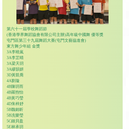
第六十一屆學校舞蹈節
(香港學界舞蹈協會有限公司主辦)高年級中國舞 優等獎
屯門區第三十九屆舞蹈大賽(屯門文藝協進會)
東方舞少年組 金獎
3A李曉嵐
3A李芷晴
3A梁天玥
3A繆韻妍
3D黃凱喬
4A劉璇
4B陳玥而
4B羅煦怡
4B黃巧瑩
4D朱梓妤
5B魏銘昕
5B冼樂瑩
5C鍾貝盈
5E林承玥