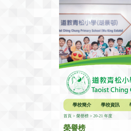
學校簡介
學校資訊
首頁
榮譽榜
20-21 年度
榮譽榜