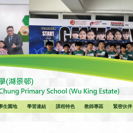
學生園地
學習連結
課程特色
教師專區
緊密伙伴