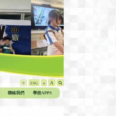
A
中
ENG
A
聯絡我們
學校APPS