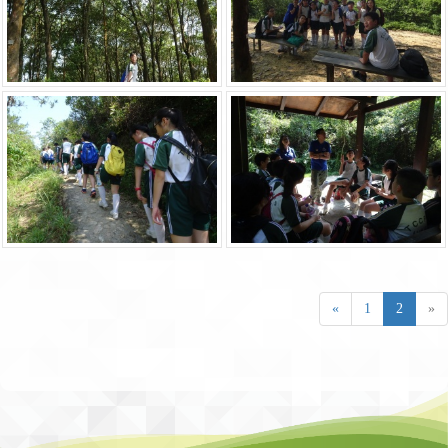
«
1
2
»