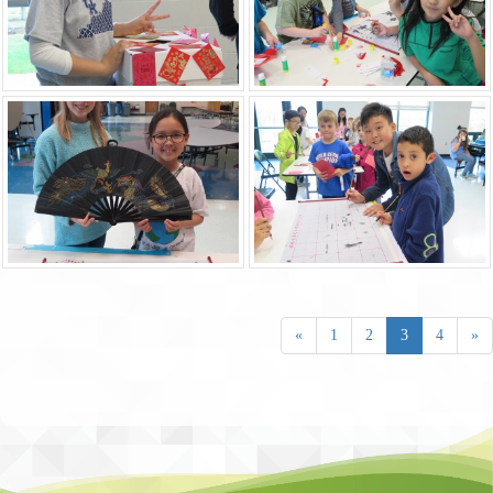
«
1
2
3
4
»