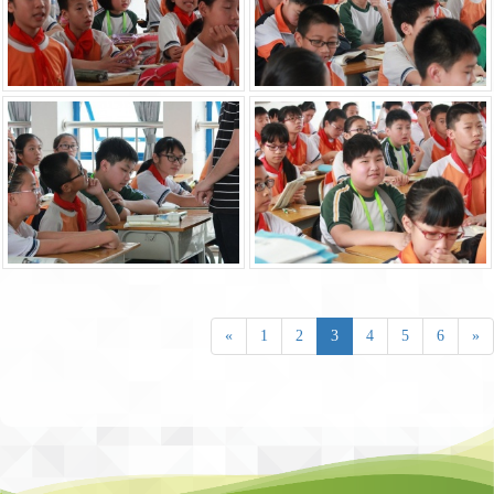
«
1
2
3
4
5
6
»