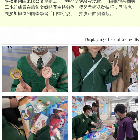
學校參與由廉政公署舉辦之「
iJunior
小學德育計劃
」，由義想兵團義
工小組成員在膳後文娛時間主持攤位，學習帶領活動技巧；同時也
讓參加攤位的同學學習「自律守規」，推廣正面價值觀。
Displaying 61-67 of 67 results.