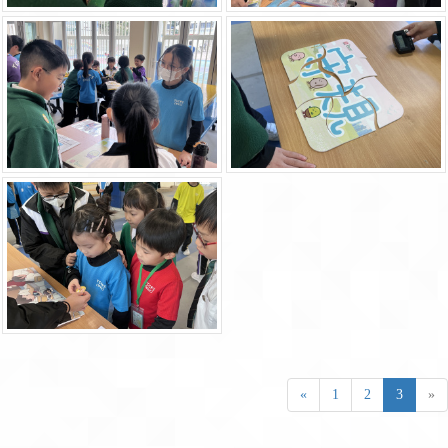
«
1
2
3
»