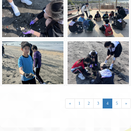
«
1
2
3
4
5
»