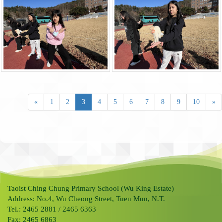
«
1
2
3
4
5
6
7
8
9
10
»
Taoist Ching Chung Primary School (Wu King Estate)
Address: No.4, Wu Cheong Street, Tuen Mun, N.T.
Tel.: 2465 2881 / 2465 6363
Fax: 2465 6863