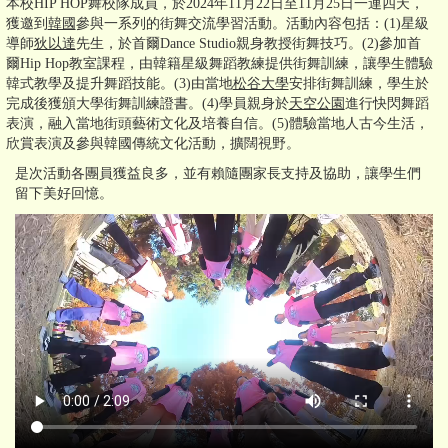
本校HIP HOP舞校隊成員，於2024年11月22日至11月25日一連四天，
獲邀到
韓國
參與一系列的街舞交流學習活動。活動內容包括：(1)星級
導師
狄以達
先生，於首爾Dance Studio親身教授街舞技巧。(2)參加首
爾Hip Hop教室課程，由韓籍星級舞蹈教練提供街舞訓練，讓學生體驗
韓式教學及提升舞蹈技能。(3)由當地
松谷大學
安排街舞訓練，學生於
完成後獲頒大學街舞訓練證書。(4)學員親身於
天空公園
進行快閃舞蹈
表演，融入當地街頭藝術文化及培養自信。(5)體驗當地人古今生活，
欣賞表演及參與韓國傳統文化活動，擴闊視野。
是次活動各團員獲益良多，並有賴隨團家長支持及協助，讓學生們
留下美好回憶。