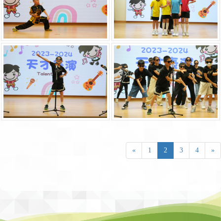
«
1
2
3
4
»