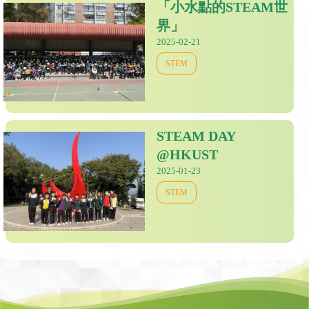
「小水點的STEAM世
界」
2025-02-21
STEM
STEAM DAY
@HKUST
2025-01-23
STEM