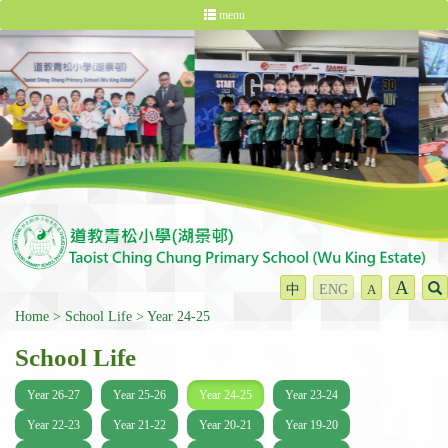
menu
A
中
ENG
A
Home
School Life
Year 24-25
School Life
Year 26-27
Year 25-26
Year 24-25
Year 23-24
Year 22-23
Year 21-22
Year 20-21
Year 19-20