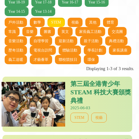
Year 18-19
Year 17-18
Year 16-17
Year 15-16
Year 14-15
Year 13-14
戶外活動
數學
STEM
視藝
其他
體育
常識
音樂
圖書
英文
家長義工活動
交流團
音樂活動
自理學習
迎新活動
親子活動
典禮活動
歷奇活動
電視台訪問
體驗活動
學長計劃
家長講座
義工送暖
才藝薈萃
聯校競技日
環保
Displaying 1-3 of 3 results.
第三屆全港青少年
STEAM 科技大賽頒獎
典禮
2025-06-03
STEM
視藝