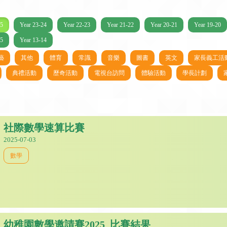
25
Year 23-24
Year 22-23
Year 21-22
Year 20-21
Year 19-20
15
Year 13-14
藝
其他
體育
常識
音樂
圖書
英文
家長義工活
典禮活動
歷奇活動
電視台訪問
體驗活動
學長計劃
社際數學速算比賽
2025-07-03
數學
幼稚園數學邀請賽2025_比賽結果