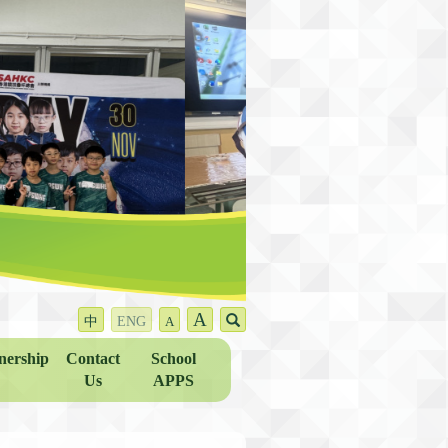
A
中
ENG
A
nership
Contact
School
Us
APPS