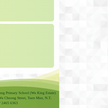
ung Primary School (Wu King Estate)
Wu Cheong Street, Tuen Mun, N.T.
 / 2465 6363