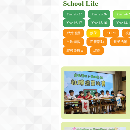
School Life
Year 26-27
Year 25-26
Year 24-
Year 16-17
Year 15-16
Year 14-
戶外活動
數學
STEM
視
自理學習
迎新活動
親子活動
聯校競技日
環保