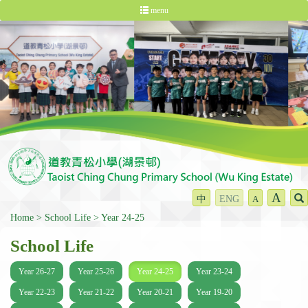
menu
A
中
ENG
A
Home
School Life
Year 24-25
School Life
Year 26-27
Year 25-26
Year 24-25
Year 23-24
Year 22-23
Year 21-22
Year 20-21
Year 19-20