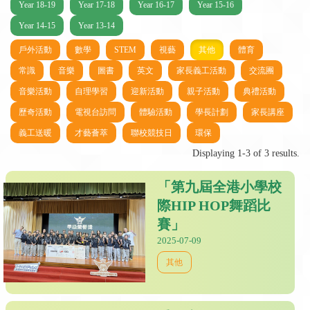
Year 18-19
Year 17-18
Year 16-17
Year 15-16
Year 14-15
Year 13-14
戶外活動
數學
STEM
視藝
其他
體育
常識
音樂
圖書
英文
家長義工活動
交流團
音樂活動
自理學習
迎新活動
親子活動
典禮活動
歷奇活動
電視台訪問
體驗活動
學長計劃
家長講座
義工送暖
才藝薈萃
聯校競技日
環保
Displaying 1-3 of 3 results.
「第九屆全港小學校
際HIP HOP舞蹈比
賽」
2025-07-09
其他