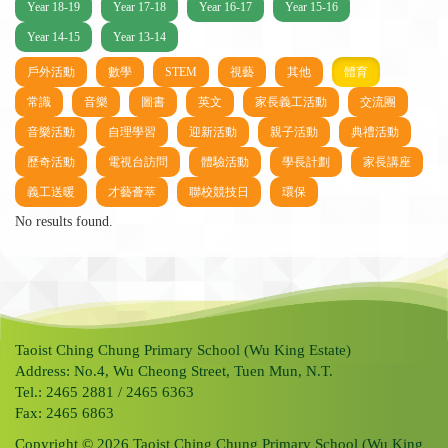
Year 18-19
Year 17-18
Year 16-17
Year 15-16
Year 14-15
Year 13-14
戶外活動
數學
STEM
視藝
其他
體育
常識
音樂
圖書
英文
家長義工活動
交流團
音樂活動
自理學習
迎新活動
親子活動
典禮活動
歷奇活動
電視台訪問
體驗活動
學長計劃
家長講座
義工送暖
才藝薈萃
聯校競技日
環保
No results found.
Taoist Ching Chung Primary School (Wu King Estate)
Address: No.4, Wu Cheong Street, Tuen Mun, N.T.
Tel.: 2465 2881 / 2465 6363
Fax: 2465 6863
Copyright © 2026 Taoist Ching Chung Primary School (Wu King