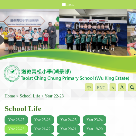
menu
A
中
ENG
A
Home
School Life
Year 22-23
School Life
Year 26-27
Year 25-26
Year 24-25
Year 23-24
Year 22-23
Year 21-22
Year 20-21
Year 19-20