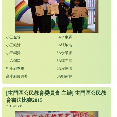
小三金獎
3A李東霖
小三銀獎
3A張敬浩
小三銅獎
3A余景濂
小六銅獎
6A譚卉嵐
初小組季軍
6A程佩怡
高小組優異獎
6A劉銥婷
[屯門區公民教育委員會 主辦] 屯門區公民教
育書法比賽2015
2015-01-31