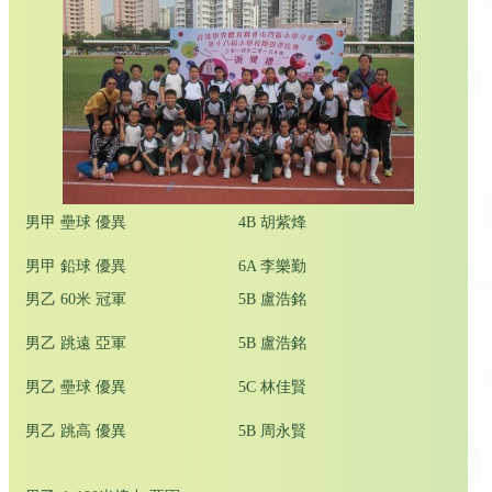
男甲 壘球 優異
4B 胡紫烽
男甲 鉛球 優異
6A 李樂勤
男乙 60米 冠軍
5B 盧浩銘
男乙 跳遠 亞軍
5B 盧浩銘
男乙 壘球 優異
5C 林佳賢
男乙 跳高 優異
5B 周永賢