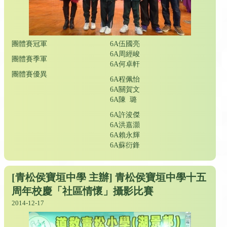
團體賽冠軍
6A伍國亮
6A周經峻
團體賽季軍
6A何卓軒
團體賽優異
6A程佩怡
6A關賀文
6A陳 璐
6A許浚傑
6A洪嘉灝
6A賴永輝
6A蘇衍鋒
[青松侯寶垣中學 主辦] 青松侯寶垣中學十五
周年校慶「社區情懷」攝影比賽
2014-12-17