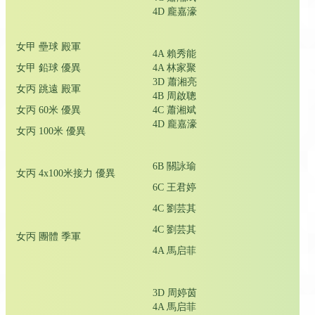
4D 龐嘉濠
女甲 壘球 殿軍
4A 賴秀能
女甲 鉛球 優異
4A 林家聚
3D 蕭湘亮
女丙 跳遠 殿軍
4B 周啟聰
女丙 60米 優異
4C 蕭湘斌
4D 龐嘉濠
女丙 100米 優異
6B 關詠瑜
女丙 4x100米接力 優異
6C 王君婷
4C 劉芸其
4C 劉芸其
女丙 團體 季軍
4A 馬启菲
3D 周婷茵
4A 馬启菲