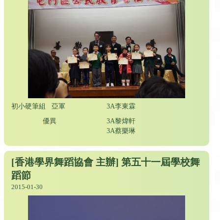
初小硬筆組 亞軍
3A李東霖
優異
3A黎煒軒
3A蔡樂琳
[香港學界舞蹈協會 主辦] 第五十一屆學校舞
蹈節
2015-01-30