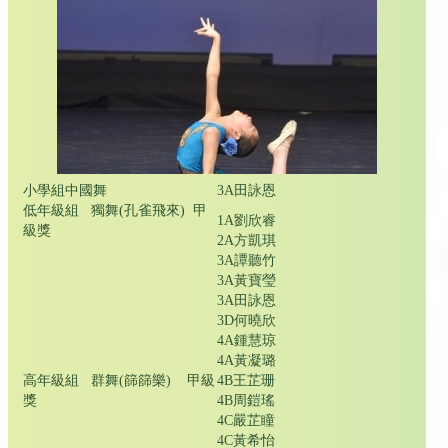
小學組中國舞
3A田詠恩
低年級組 獨舞(孔雀飛來) 甲
1A劉欣睿
級獎
2A方凱琪
3A譚聽竹
3A黃寶瑩
3A田詠恩
3D何曉欣
4A鍾慧琼
4A黃凝璐
高年級組 群舞(篩篩樂) 甲級
4B王芷珊
獎
4B周鎧瑤
4C嚴芷瞳
4C黃希怡