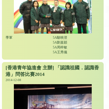
季軍
5A駱映澄
5A劉嘉穎
5A周梓敏
5A王秀儀
[香港青年協進會 主辦] 「認識祖國．認識香
港」問答比賽2014
2014-12-08