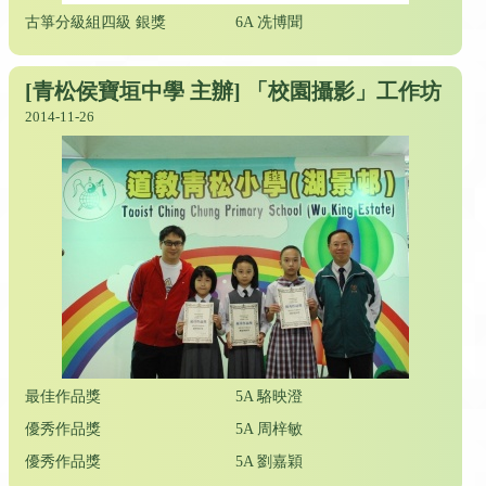
古箏分級組四級 銀獎
6A 冼博聞
[青松侯寶垣中學 主辦] 「校園攝影」工作坊
2014-11-26
最佳作品獎
5A 駱映澄
優秀作品獎
5A 周梓敏
優秀作品獎
5A 劉嘉穎