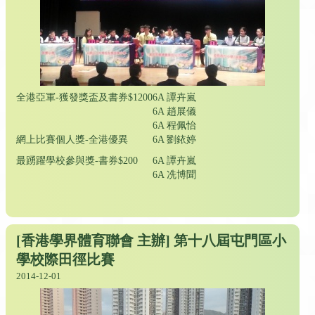
全港亞軍-獲發獎盃及書券$1200
6A 譚卉嵐
6A 趙展儀
6A 程佩怡
網上比賽個人獎-全港優異
6A 劉銥婷
最踴躍學校參與獎-書券$200
6A 譚卉嵐
6A 冼博聞
[香港學界體育聯會 主辦] 第十八屆屯門區小
學校際田徑比賽
2014-12-01