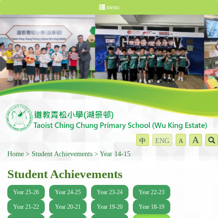
menu
A
中
ENG
A
Home
Student Achievements
Year 14-15
Student Achievements
Year 25-26
Year 24-25
Year 23-24
Year 22-23
Year 21-22
Year 20-21
Year 19-20
Year 18-19