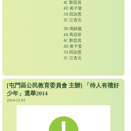
4C 劉芸其
4D 黃子莹
3A 田詠恩
3C 江杏元
3D 周婷茵
4A 馬启菲
4C 劉芸其
4D 黃子莹
3A 田詠恩
3C 江杏元
[屯門區公民教育委員會 主辦] 「待人有禮好
少年」選舉2014
2014-12-01