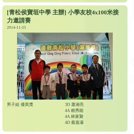
[青松侯寶垣中學 主辦] 小學友校4x100米接
力邀請賽
2014-11-25
男子組 優異獎
3D 蕭湘亮
4A 賴秀能
4A 林家聚
4D 龐嘉濠