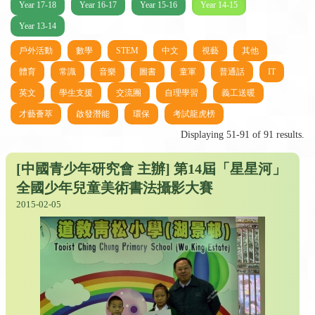
Year 17-18
Year 16-17
Year 15-16
Year 14-15
Year 13-14
戶外活動
數學
STEM
中文
視藝
其他
體育
常識
音樂
圖書
童軍
普通話
IT
英文
學生支援
交流團
自理學習
義工送暖
才藝薈萃
啟發潛能
環保
考試龍虎榜
Displaying 51-91 of 91 results.
[中國青少年研究會 主辦] 第14屆「星星河」
全國少年兒童美術書法攝影大賽
2015-02-05