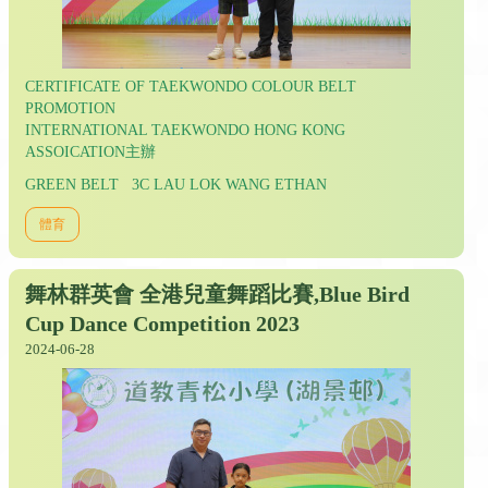
CERTIFICATE OF TAEKWONDO COLOUR BELT
PROMOTION
INTERNATIONAL TAEKWONDO HONG KONG
ASSOICATION主辦
GREEN BELT 3C LAU LOK WANG ETHAN
體育
舞林群英會 全港兒童舞蹈比賽,Blue Bird
Cup Dance Competition 2023
2024-06-28