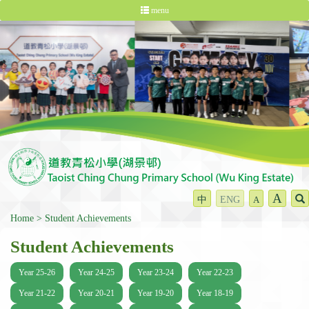
menu
A
中
ENG
A
Home
Student Achievements
Student Achievements
Year 25-26
Year 24-25
Year 23-24
Year 22-23
Year 21-22
Year 20-21
Year 19-20
Year 18-19