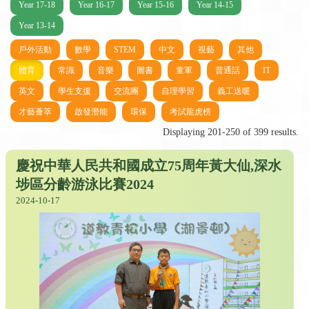
Year 17-18
Year 16-17
Year 15-16
Year 14-15
Year 13-14
戶外活動
數學
STEM
中文
視藝
其他
體育
常識
音樂
圖書
童軍
普通話
IT
英文
學生支援
交流團
自理學習
義工送暖
才藝薈萃
啟發潛能
環保
考試龍虎榜
Displaying 201-250 of 399 results.
慶祝中華人民共和國成立75周年黃大仙,深水
埗區分齡游泳比賽2024
2024-10-17