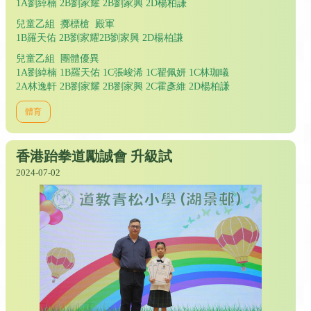
1A劉綽楠 2B劉家耀 2B劉家興 2D楊柏謙
兒童乙組 擲標槍 殿軍
1B羅天佑 2B劉家耀2B劉家興 2D楊柏謙
兒童乙組 團體優異
1A劉綽楠 1B羅天佑 1C張峻浠 1C翟佩妍 1C林珈㬢
2A林逸軒 2B劉家耀 2B劉家興 2C霍彥維 2D楊柏謙
體育
香港跆拳道勵誠會 升級試
2024-07-02